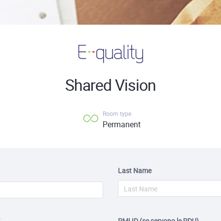
Shared Vision
Room type
Permanent
Last Name
PMI ID (se servono le PDU)